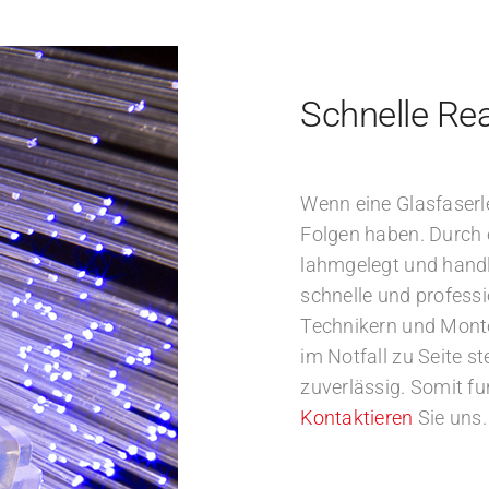
Schnelle Re
Wenn eine Glasfaserl
Folgen haben. Durch 
lahmgelegt und handl
schnelle und professi
Technikern und Mont
im Notfall zu Seite s
zuverlässig. Somit fu
Kontaktieren
Sie uns.