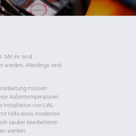
. Mit ihr sind
 werden. Allerdings sind
 Verarbeitung müssen
weise Außentemperaturen,
e Installation von LWL-
mit Hilfe eines modernen
lich sauber bearbeiteten
en werden.