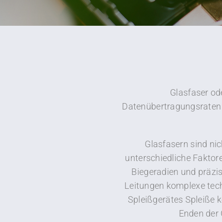
Glasfaser ode
Datenübertragungsraten 
Glasfasern sind nic
unterschiedliche Faktor
Biegeradien und präzis
Leitungen komplexe tech
Spleißgerätes Spleiße k
Enden der