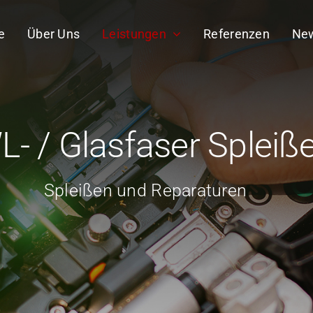
e
Über Uns
Leistungen
Referenzen
Ne
L- / Glasfaser Spleiß
Spleißen und Reparaturen