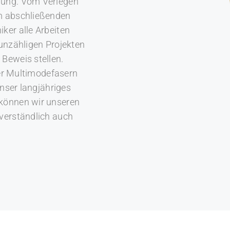
gung. Vom Verlegen
um abschließenden
ker alle Arbeiten
 unzähligen Projekten
Beweis stellen.
der Multimodefasern
unser langjähriges
können wir unseren
verständlich auch